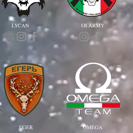
LYCAN
OI ARMY
EGER
OMEGA